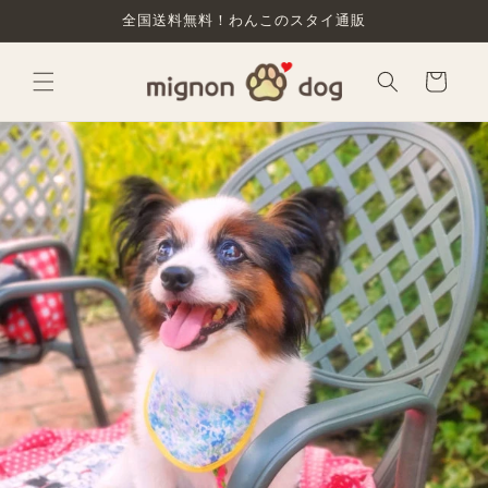
コンテ
全国送料無料！わんこのスタイ通販
ンツに
進む
カ
ー
ト