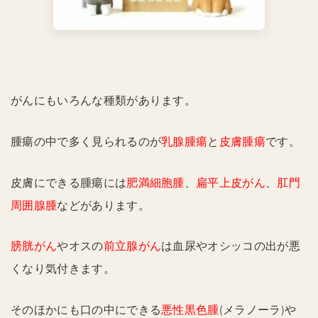
がんにもいろんな種類があります。
腫瘍の中で多く見られるのが
乳腺腫瘍
と
皮膚腫瘍
です。
皮膚にできる腫瘍には
肥満細胞腫
、
扁平上皮がん
、
肛門
周囲腺腫
などがあります。
膀胱がん
やオスの
前立腺がん
は血尿やオシッコの出が悪
くなり気付きます。
そのほかにも口の中にできる
悪性黒色腫
(メラノーラ)や