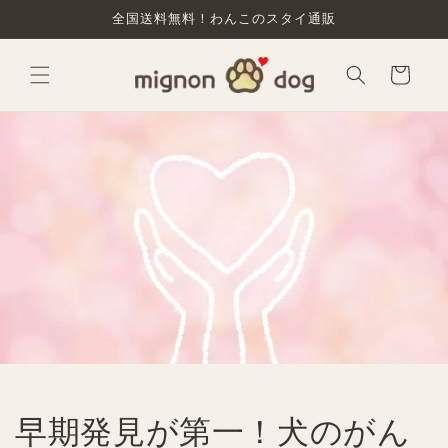
コンテ
全国送料無料！わんこのスタイ通販
ンツに
進む
カ
ー
ト
早期発見が第一！犬のがん