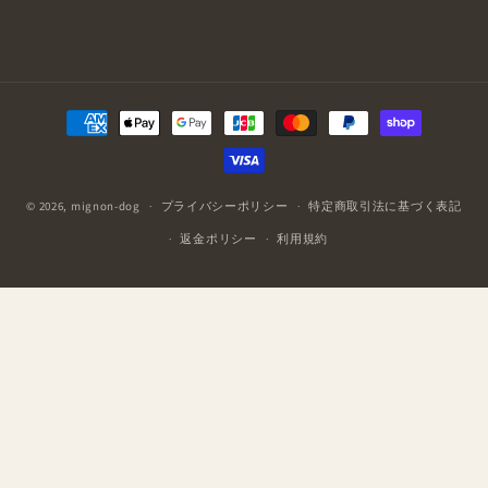
決
済
方
法
© 2026,
mignon-dog
プライバシーポリシー
特定商取引法に基づく表記
返金ポリシー
利用規約