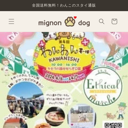
コンテ
全国送料無料！わんこのスタイ通販
ンツに
進む
カ
ー
ト