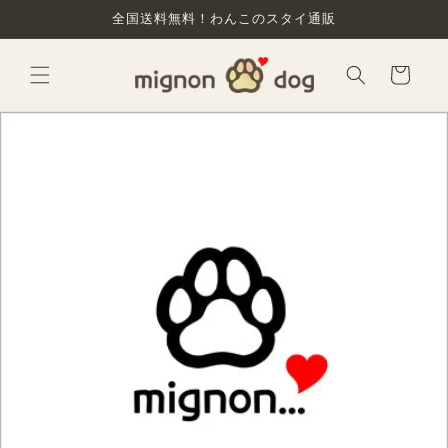
コンテ
全国送料無料！わんこのスタイ通販
ンツに
進む
カ
ー
ト